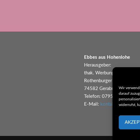
Ebbes aus Hohenlohe
Herausgeber:
thak. Werbung und Kommun
Rothenburger Str. 26
Wir verwend
74582 Gerabronn
darauf zuzug
Telefon: 07952/6224
personalisie
E-Mail:
kontakt@ebbes-au
widerrufst, 
AKZEP