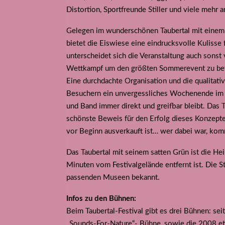
Distortion, Sportfreunde Stiller und viele mehr a
Gelegen im wunderschönen Taubertal mit einem fa
bietet die Eiswiese eine eindrucksvolle Kulisse 
unterscheidet sich die Veranstaltung auch sonst
Wettkampf um den größten Sommerevent zu bete
Eine durchdachte Organisation und die qualita
Besuchern ein unvergessliches Wochenende im T
und Band immer direkt und greifbar bleibt. Das T
schönste Beweis für den Erfolg dieses Konzeptes
vor Beginn ausverkauft ist… wer dabei war, kom
Das Taubertal mit seinem satten Grün ist die He
Minuten vom Festivalgelände entfernt ist. Die Sta
passenden Museen bekannt.
Infos zu den Bühnen:
Beim Taubertal-Festival gibt es drei Bühnen: se
„Sounds-For-Nature“- Bühne, sowie die 2008 eta