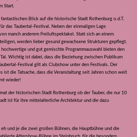
m Start.
ntastischen Blick auf die historische Stadt Rothenburg o.d.T.
für das Taubertal-Festival. Neben der einmaligen Lage
 von manch anderem Freiluftspektakel. Statt sich an einem
iligen, werden lieber gesund gewachsene Strukturen gepflegt.
tiv hochwertige und gut gemischte Programmauswahl bieten den
al. Wichtig ist dabei, dass die Beziehung zwischen Publikum
aubertal-Festival gilt als Clubshow unter den Festivals. Der
 ist die Tatsache, dass die Veranstaltung seit Jahren schon weit
mt wieder!
imat der historischen Stadt Rothenburg ob der Tauber, die nur 10
dt ist für ihre mittelalterliche Architektur und die dazu
it eh und je die zwei großen Bühnen, die Hauptbühne und die
blierte Aftershow-Bühne im Steinbruch, für die besonders