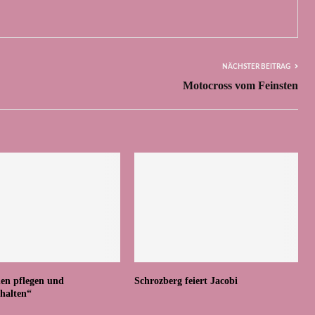
NÄCHSTER BEITRAG
Motocross vom Feinsten
nen pflegen und
Schrozberg feiert Jacobi
rhalten“