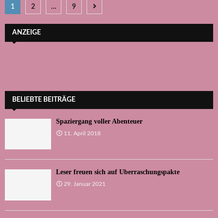
Seitennummerierung
1
2
…
9
der
ANZEIGE
Beiträge
BELIEBTE BEITRÄGE
Spaziergang voller Abenteuer
11. April 2018
Leser freuen sich auf Überraschungspakte
29. Januar 2021