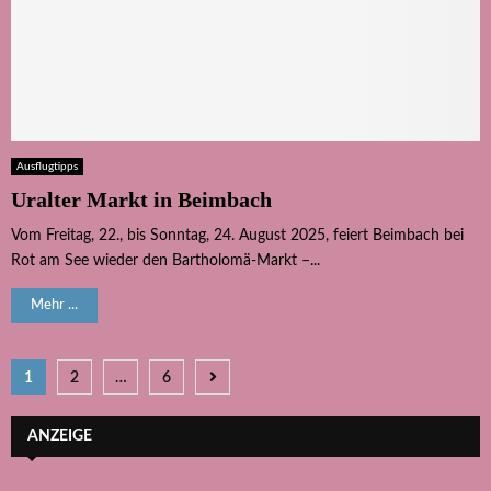
Ausflugtipps
Uralter Markt in Beimbach
Vom Freitag, 22., bis Sonntag, 24. August 2025, feiert Beimbach bei
Rot am See wieder den Bartholomä-Markt –...
Mehr ...
Seitennummerierung
1
2
…
6
der
ANZEIGE
Beiträge