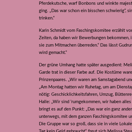
Pferdekutsche, warf Bonbons und winkte majestät
ging. „Das war schon ein bisschen schwierig“, si
trinken.“
Karin Schmidt vom Faschingskomitee erzählt von
Zeiten, da haben wir Bewerbungen bekommen, in
sie zum Mitmachen überreden.“ Das lässt Gudrun K
wird gemacht.“
Der grüne Umhang hatte später ausgedient: Meli
Garde trat in dieser Farbe auf. Die Kostüme ware
Prinzenpaares. „Wir waren am Samstagabend und 
„Am Montag hatten wir Ruhetag, um am Dienstag 
nötig: Geschicklichkeitsfahren, Umzug, Büttenre
Halle: „Wir sind ’rumgekommen, wir haben alles g
bringt es auf den Punkt: „Das war ein ganz ander
unterwegs, mit dem ganzen Faschingskomitee und 
Die Gruppe war so groß, dass sie in viele Lokal
Tag kein Geld gebraucht“, freut sich Melissa St