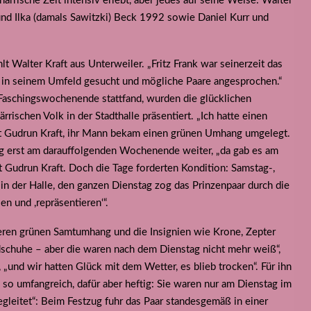
närrische Zeit intensiv erlebt, aber jedes auf seine Weise: Walter
nd Ilka (damals Sawitzki) Beck 1992 sowie Daniel Kurr und
lt Walter Kraft aus Unterweiler. „Fritz Frank war seinerzeit das
t in seinem Umfeld gesucht und mögliche Paare angesprochen.“
Faschingswochenende stattfand, wurden die glücklichen
ischen Volk in der Stadthalle präsentiert. „Ich hatte einen
t Gudrun Kraft, ihr Mann bekam einen grünen Umhang umgelegt.
g erst am darauffolgenden Wochenende weiter, „da gab es am
 Gudrun Kraft. Doch die Tage forderten Kondition: Samstag-,
n der Halle, den ganzen Dienstag zog das Prinzenpaar durch die
n und ,repräsentieren‘“.
eren grünen Samtumhang und die Insignien wie Krone, Zepter
schuhe – aber die waren nach dem Dienstag nicht mehr weiß“,
„und wir hatten Glück mit dem Wetter, es blieb trocken“. Für ihn
 so umfangreich, dafür aber heftig: Sie waren nur am Dienstag im
egleitet“: Beim Festzug fuhr das Paar standesgemäß in einer