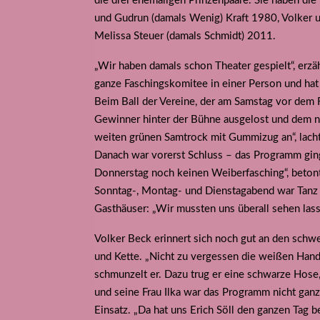
die drei ehemaligen Prinzenpaare. Sie haben die 
und Gudrun (damals Wenig) Kraft 1980, Volker u
Melissa Steuer (damals Schmidt) 2011.
„Wir haben damals schon Theater gespielt“, erzäh
ganze Faschingskomitee in einer Person und ha
Beim Ball der Vereine, der am Samstag vor dem 
Gewinner hinter der Bühne ausgelost und dem närr
weiten grünen Samtrock mit Gummizug an“, lach
Danach war vorerst Schluss – das Programm gin
Donnerstag noch keinen Weiberfasching“, betont
Sonntag-, Montag- und Dienstagabend war Tanz i
Gasthäuser: „Wir mussten uns überall sehen lasse
Volker Beck erinnert sich noch gut an den schw
und Kette. „Nicht zu vergessen die weißen Hand
schmunzelt er. Dazu trug er eine schwarze Hose, 
und seine Frau Ilka war das Programm nicht ganz
Einsatz. „Da hat uns Erich Söll den ganzen Tag b