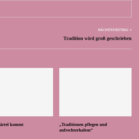
NÄCHSTER BEITRAG
Tradition wird groß geschrieben
ärtel kommt
„Traditionen pflegen und
aufrechterhalten“