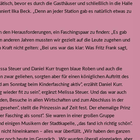
isch, bevor es durch die Gasthäuser und schließlich in die Halle
nniert Ilka Beck. „Denn an jeder Station gab es natürlich etwas zu
 den Herausforderungen, ein Faschingspaar zu finden: „Es gab
 anderen Jahren mussten wir gezielt auf die Leute zugehen und
raft nicht gelten: „Bei uns war das klar: Was Fritz Frank sagt,
ssa Steuer und Daniel Kurr trugen blaue Roben und auch die
n zwar geliehen, sorgten aber für einen königlichen Auftritt des
am Sonntag beim Kinderfasching aktiv“, erzählt Daniel Kurr.
wieder fit zu sein“, ergänzt Melissa Steuer. Und das war auch
den, Besuche in allen Wirtschaften und zum Abschluss in der
esehen“, stellt die Prinzessin auf Zeit fest. Der ehemalige Prinz
er Fasching als sonst“. Sie waren in einer großen Gruppe
einigen Musikern der Stadtkapelle, „das fand ich richtig schön“.
e nicht hineinkamen – alles war überfüllt. „Wir haben den ganzen
euer noch heute im Gespräch. „Wir wurden überall eingeladen, aber