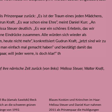
als Prinzenpaar zurück: „Es ist der Traum eines jeden Mädchens,
run Kraft. „Es war schon eine Ehre“, meint Daniel Kurr. „An
ssa Steuer deutlich. „Es war ein schönes Erlebnis, das wir
eine Eindrücke zusammen. Alle würden sich wieder als
 heute nicht mehr“, konkretisiert Gudrun Kraft, „jetzt sind wir zu
uss man einfach mal gemacht haben“ und bestätigt damit das
ar, will jeder werre, is doch klar!“
th
ihre närrische Zeit zurück (von links): Melissa Steuer, Walter Kraft,
 Ilka (damals Sawitzki) Beck
Blaues Kostüm und Krönchen im Haar:
sich an die schweren grünen
Melissa Steuer und Daniel Kurr nahmen
nge von 1992.
2011 als Prinzenpaar die Huldigungen