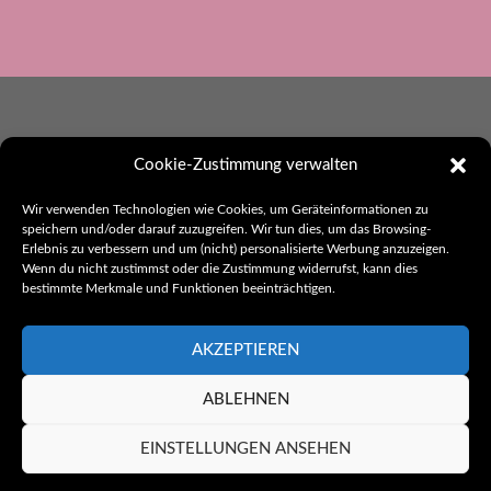
Cookie-Zustimmung verwalten
Wir verwenden Technologien wie Cookies, um Geräteinformationen zu
Ebbes aus Hohenlohe
speichern und/oder darauf zuzugreifen. Wir tun dies, um das Browsing-
Herausgeber:
Erlebnis zu verbessern und um (nicht) personalisierte Werbung anzuzeigen.
thak. Werbung und Kommunikation
Wenn du nicht zustimmst oder die Zustimmung widerrufst, kann dies
bestimmte Merkmale und Funktionen beeinträchtigen.
Rothenburger Str. 26
74582 Gerabronn
Telefon: 07952/6224
AKZEPTIEREN
E-Mail:
kontakt@ebbes-aus-hohenlohe.de
ABLEHNEN
EINSTELLUNGEN ANSEHEN