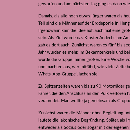
geworfen und am nächsten Tag ging es dann wied
Damals, als alle noch etwas jünger waren als he
Teil sind die Männer auf der Erddeponie in H
Irgendwann kam die Idee auf, auch mal eine grö
sein. Als Ziel wurde das Kloster Andechs am Am
gab es dort auch. Zunächst waren es fünf bis s
Jahr wurden es mehr. Im Bekanntenkreis und bei
wurde die Gruppe immer größer. Eine Woche vor
und machten aus, wer mitfährt, wie viele Zelte 
Whats-App-Gruppe“, lachen sie.
Zu Spitzenzeiten waren bis zu 90 Motorräder ge
Fahrer, die den Anschluss an den Pulk verloren
verabredet. Man wollte ja gemeinsam als Gruppe 
Zunächst waren die Männer ohne Begleitung unte
lautete die lakonische Begründung. Später, als i
entweder als Sozius oder sogar mit der eigene