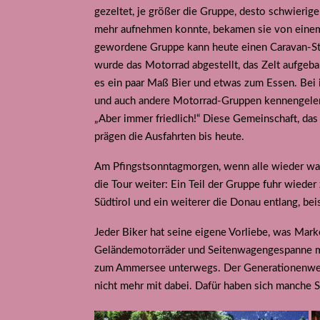
gezeltet, je größer die Gruppe, desto schwierig
mehr aufnehmen konnte, bekamen sie von einem 
gewordene Gruppe kann heute einen Caravan-St
wurde das Motorrad abgestellt, das Zelt aufgeb
es ein paar Maß Bier und etwas zum Essen. Bei
und auch andere Motorrad-Gruppen kennengelern
„Aber immer friedlich!“ Diese Gemeinschaft, da
prägen die Ausfahrten bis heute.
Am Pfingstsonntagmorgen, wenn alle wieder wac
die Tour weiter: Ein Teil der Gruppe fuhr wieder 
Südtirol und ein weiterer die Donau entlang, be
Jeder Biker hat seine eigene Vorliebe, was Mar
Geländemotorräder und Seitenwagengespanne mit.
zum Ammersee unterwegs. Der Generationenwech
nicht mehr mit dabei. Dafür haben sich manche 