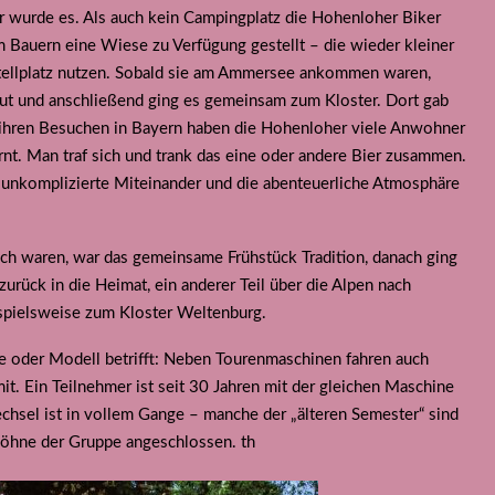
er wurde es. Als auch kein Campingplatz die Hohenloher Biker
Bauern eine Wiese zu Verfügung gestellt – die wieder kleiner
ellplatz nutzen. Sobald sie am Ammersee ankommen waren,
aut und anschließend ging es gemeinsam zum Kloster. Dort gab
 ihren Besuchen in Bayern haben die Hohenloher viele Anwohner
t. Man traf sich und trank das eine oder andere Bier zusammen.
s unkomplizierte Miteinander und die abenteuerliche Atmosphäre
h waren, war das gemeinsame Frühstück Tradition, danach ging
zurück in die Heimat, ein anderer Teil über die Alpen nach
ispielsweise zum Kloster Weltenburg.
ke oder Modell betrifft: Neben Tourenmaschinen fahren auch
 Ein Teilnehmer ist seit 30 Jahren mit der gleichen Maschine
sel ist in vollem Gange – manche der „älteren Semester“ sind
Söhne der Gruppe angeschlossen. th