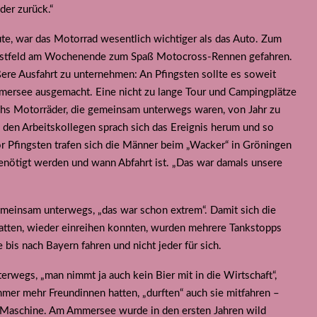
er zurück.“
ute, war das Motorrad wesentlich wichtiger als das Auto. Zum
engstfeld am Wochenende zum Spaß Motocross-Rennen gefahren.
ßere Ausfahrt zu unternehmen: An Pfingsten sollte es soweit
mersee ausgemacht. Eine nicht zu lange Tour und Campingplätze
echs Motorräder, die gemeinsam unterwegs waren, von Jahr zu
 den Arbeitskollegen sprach sich das Ereignis herum und so
 Pfingsten trafen sich die Männer beim „Wacker“ in Gröningen
benötigt werden und wann Abfahrt ist. „Das war damals unsere
meinsam unterwegs, „das war schon extrem“. Damit sich die
 hatten, wieder einreihen konnten, wurden mehrere Tankstopps
bis nach Bayern fahren und nicht jeder für sich.
rwegs, „man nimmt ja auch kein Bier mit in die Wirtschaft“,
mmer mehr Freundinnen hatten, „durften“ auch sie mitfahren –
n Maschine. Am Ammersee wurde in den ersten Jahren wild