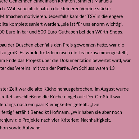
ößere Gemeinden einheimsen konnten“, sinniert Manuela
. Wahrscheinlich halten die kleineren Vereine stärker
Mitmachen motivieren. Jedenfalls kam der TSV in die engere
llte komplett saniert werden, „sie ist für uns enorm wichtig“,
500 Euro in bar und 500 Euro Guthaben bei den Würth-Shops.
bau der Duschen ebenfalls den Preis gewonnen hatte, war die
llzu groß. Es wurde trotzdem rasch ein Team zusammengestellt,
am Ende das Projekt über die Dokumentation bewertet wird, war
er des Vereins, mit von der Partie. Am Schluss waren 13
ester Zeit war die alte Küche herausgebrochen. Im August wurde
bereitet, anschließend die Küche eingebaut: Der Großteil war
erdings noch ein paar Kleinigkeiten gefehlt. „Die
fertig“, erzählt Benedikt Hofmann. „Wir haben sie aber noch
chjury die Projekte nach vier Kriterien: Nachhaltigkeit,
ation sowie Aufwand.