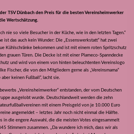
 der TSV Dünbach den Preis für die besten Vereinsheimwerker
 die Wertschätzung.
ch nie so viele Besucher in der Küche, wie in den letzten Tagen.“
che ist das auch kein Wunder: Die „Essenswerkstatt“ hat zwei
ue Kühlschränke bekommen und ist mit einem roten Spritzschutz
u den grauen Türen. Die Decke ist mit einer Plameco-Spanndecke
lschutz und wird von einem von hinten beleuchtenten Vereinslogo
lke Fischer, die von den Mitgliedern gerne als „Vereinsmama“
 aber keinen Fußball“, lacht sie.
tbewerbs „Vereinsheimwerker“ entstanden, der vom Deutschen
uppe ausgelobt wurde. Deutschlandweit werden die zehn
ateurfußballvereinen mit einem Preisgeld von je 10.000 Euro
reine angemeldet – letztes Jahr noch nicht einmal die Hälfte.
in die engere Auswahl, die die meisten Votes eingesammelt
845 Stimmern zusammen. „Da wundere ich mich, dass wir als