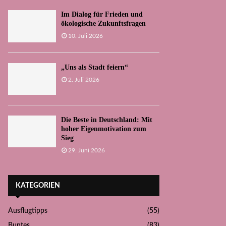
Im Dialog für Frieden und
ökologische Zukunftsfragen
10. Juli 2026
„Uns als Stadt feiern“
2. Juli 2026
Die Beste in Deutschland: Mit
hoher Eigenmotivation zum
Sieg
29. Juni 2026
KATEGORIEN
Ausflugtipps
(55)
Buntes
(83)