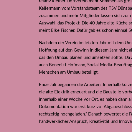
relativ kleiner Dorfverein mehr Stimmen als gr
Kellermann vom Vorstandsteam des TSV Dünsbach
zusammen und mehr Mitglieder lassen sich zum 
Auswahl, das Projekt: Die 40 Jahre alte Küche so
meint Elke Fischer. Dafür gab es schon einmal 
Nachdem der Verein im letzten Jahr mit dem Um
Hoffnung auf den Gewinn in diesem Jahr nicht a
das den Umbau planen und umsetzen sollte. Da 
auch Benedikt Hofmann, Social Media-Beauftragt
Menschen am Umbau beteiligt.
Ende Juli begannen die Arbeiten. Innerhalb kürz
die alte Elektrik erneuert und die Baustelle vor
innerhalb einer Woche vor Ort, es haben dann all
Dokumentation war erst kurz vor Abgabeschluss 
rechtzeitig hochgeladen.“ Danach bewertet die Fa
handwerklicher Anspruch, Kreativität und Innov