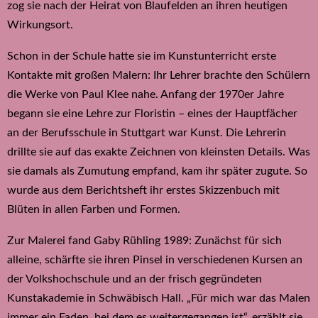
zog sie nach der Heirat von Blaufelden an ihren heutigen
Wirkungsort.
Schon in der Schule hatte sie im Kunstunterricht erste
Kontakte mit großen Malern: Ihr Lehrer brachte den Schülern
die Werke von Paul Klee nahe. Anfang der 1970er Jahre
begann sie eine Lehre zur Floristin – eines der Hauptfächer
an der Berufsschule in Stuttgart war Kunst. Die Lehrerin
drillte sie auf das exakte Zeichnen von kleinsten Details. Was
sie damals als Zumutung empfand, kam ihr später zugute. So
wurde aus dem Berichtsheft ihr erstes Skizzenbuch mit
Blüten in allen Farben und Formen.
Zur Malerei fand Gaby Rühling 1989: Zunächst für sich
alleine, schärfte sie ihren Pinsel in verschiedenen Kursen an
der Volkshochschule und an der frisch gegründeten
Kunstakademie in Schwäbisch Hall. „Für mich war das Malen
immer ein Faden, bei dem es weitergegangen ist“, erzählt sie