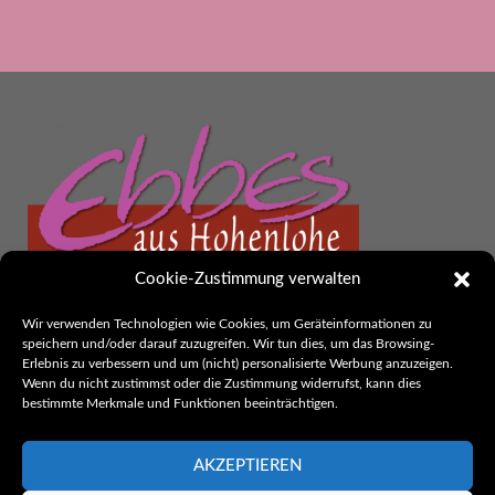
Cookie-Zustimmung verwalten
Wir verwenden Technologien wie Cookies, um Geräteinformationen zu
Ebbes aus Hohenlohe
speichern und/oder darauf zuzugreifen. Wir tun dies, um das Browsing-
Herausgeber:
Erlebnis zu verbessern und um (nicht) personalisierte Werbung anzuzeigen.
thak. Werbung und Kommunikation
Wenn du nicht zustimmst oder die Zustimmung widerrufst, kann dies
bestimmte Merkmale und Funktionen beeinträchtigen.
Rothenburger Str. 26
74582 Gerabronn
Telefon: 07952/6224
AKZEPTIEREN
E-Mail:
kontakt@ebbes-aus-hohenlohe.de