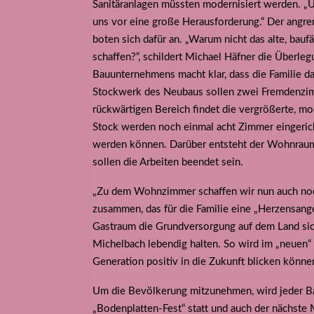
Sanitäranlagen müssten modernisiert werden. „U
uns vor eine große Herausforderung.“ Der angren
boten sich dafür an. „Warum nicht das alte, bau
schaffen?“, schildert Michael Häfner die Überleg
Bauunternehmens macht klar, dass die Familie d
Stockwerk des Neubaus sollen zwei Fremdenzimm
rückwärtigen Bereich findet die vergrößerte, m
Stock werden noch einmal acht Zimmer eingericht
werden können. Darüber entsteht der Wohnraum f
sollen die Arbeiten beendet sein.
„Zu dem Wohnzimmer schaffen wir nun auch noch 
zusammen, das für die Familie eine „Herzensange
Gastraum die Grundversorgung auf dem Land sic
Michelbach lebendig halten. So wird im „neuen“ 
Generation positiv in die Zukunft blicken könne
Um die Bevölkerung mitzunehmen, wird jeder Bau
„Bodenplatten-Fest“ statt und auch der nächste 