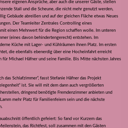
nsere eigenen Ansprüche, aber auch die unserer Gäste, stellen
zende Stall und die Scheune, die nicht mehr genutzt werden,
fällig Gebäude abreißen und auf der gleichen Fläche etwas Neues
ungen. Der Teamleiter Zentrales Controlling eines
amit einen Mehrwert für die Region schaffen wolle. Im unteren
er (eines davon behindertengerecht) entstehen. Im
oderne Küche mit Lager- und Kühlräumen ihnen Platz. Im ersten
et, die ebenfalls ebenerdig über eine Hocheinfahrt erreicht
ür Michael Häfner und seine Familie. Bis Mitte nächsten Jahres
das Schlafzimmer“, fasst Stefanie Häfner das Projekt
legenheit“ ist. Sie will mit dem dann auch vergrößerten
herstellen, dringend benötigte Fremdenzimmer anbieten und
Lamm mehr Platz für Familienfeiern sein und die nächste
n.
abschnitt öffentlich gefeiert: So fand vor Kurzem das
Meilenstein, das Richtfest, soll zusammen mit den Gästen