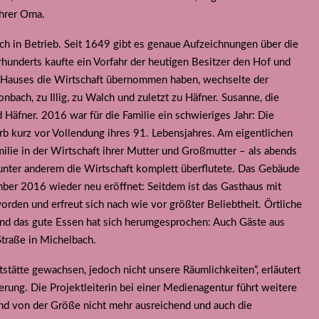
ihrer Oma.
ch in Betrieb. Seit 1649 gibt es genaue Aufzeichnungen über die
hrhunderts kaufte ein Vorfahr der heutigen Besitzer den Hof und
s Hauses die Wirtschaft übernommen haben, wechselte der
bach, zu Illig, zu Walch und zuletzt zu Häfner. Susanne, die
d Häfner. 2016 war für die Familie ein schwieriges Jahr: Die
rb kurz vor Vollendung ihres 91. Lebensjahres. Am eigentlichen
ilie in der Wirtschaft ihrer Mutter und Großmutter – als abends
unter anderem die Wirtschaft komplett überflutete. Das Gebäude
ber 2016 wieder neu eröffnet: Seitdem ist das Gasthaus mit
den und erfreut sich nach wie vor größter Beliebtheit. Örtliche
d das gute Essen hat sich herumgesprochen: Auch Gäste aus
Straße in Michelbach.
tstätte gewachsen, jedoch nicht unsere Räumlichkeiten“, erläutert
erung. Die Projektleiterin bei einer Medienagentur führt weitere
nd von der Größe nicht mehr ausreichend und auch die