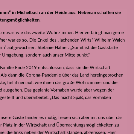
Lamm“ in Michelbach an der Heide aus. Nebenan schaffen sie
htungsmöglichkeiten.
 so etwas wie das zweite Wohnzimmer: Hier verbringt man gerne
fner war es so. Die Enkel des „lachenden Wirts“, Wilhelm Walch
m“ aufgewachsen. Stefanie Häfner: „Somit ist die Gaststätte
er Umgebung, sondern auch unser Mittelpunkt.“
e Familie Ende 2019 entschlossen, dass sie die Wirtschaft
. Als dann die Corona-Pandemie über das Land hereingebrochen
ste, fiel ihnen auf, wie ihnen das große Wohnzimmer und die
 und ausgehen. Das geplante Vorhaben wurde aber wegen der
gestellt und überarbeitet. „Das macht Spaß, das Vorhaben
Unsere Gäste fanden es mutig, freuen sich aber mit uns über das
hr Platz in der Wirtschaft und Übernachtungsmöglichkeiten zu
une, die links neben der Wirtschaft standen, abgerissen. Hier