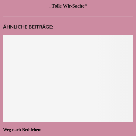
„Tolle Wir-Sache“
ÄHNLICHE BEITRÄGE:
Weg nach Bethlehem