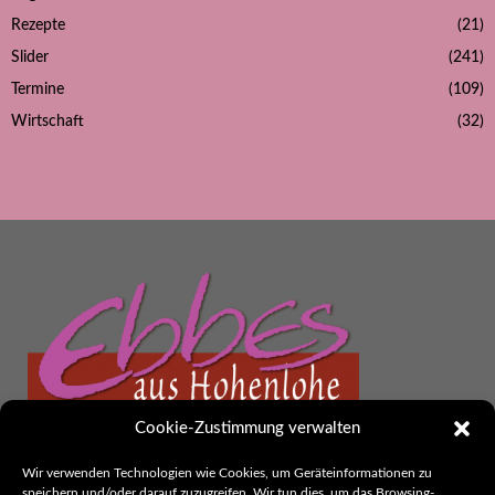
Rezepte
(21)
Slider
(241)
Termine
(109)
Wirtschaft
(32)
Cookie-Zustimmung verwalten
Ebbes aus Hohenlohe
Wir verwenden Technologien wie Cookies, um Geräteinformationen zu
speichern und/oder darauf zuzugreifen. Wir tun dies, um das Browsing-