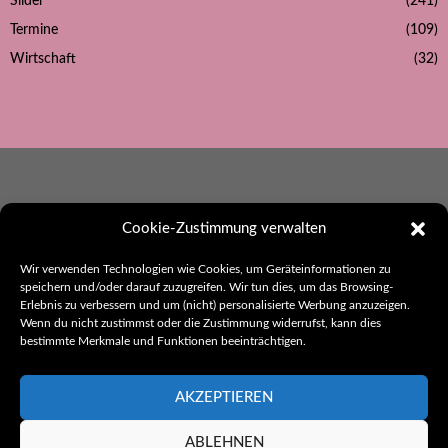
Slider
(241)
Termine
(109)
Wirtschaft
(32)
Cookie-Zustimmung verwalten
Wir verwenden Technologien wie Cookies, um Geräteinformationen zu
Ebbes aus Hohenlohe
speichern und/oder darauf zuzugreifen. Wir tun dies, um das Browsing-
Herausgeber:
Erlebnis zu verbessern und um (nicht) personalisierte Werbung anzuzeigen.
thak. Werbung und Kommunikation
Wenn du nicht zustimmst oder die Zustimmung widerrufst, kann dies
bestimmte Merkmale und Funktionen beeinträchtigen.
Rothenburger Str. 26
74582 Gerabronn
Telefon: 07952/6224
AKZEPTIEREN
E-Mail:
kontakt@ebbes-aus-hohenlohe.de
ABLEHNEN