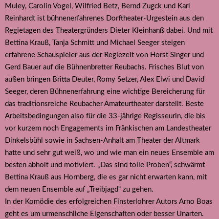
Muley, Carolin Vogel, Wilfried Betz, Bernd Zugck und Karl
Reinhardt ist bühnenerfahrenes Dorftheater-Urgestein aus den
Regietagen des Theatergründers Dieter Kleinhanß dabei. Und mit
Bettina Krauß, Tanja Schmitt und Michael Seeger steigen
erfahrene Schauspieler aus der Regiezeit von Horst Singer und
Gerd Bauer auf die Bühnenbretter Reubachs. Frisches Blut von
außen bringen Britta Deuter, Romy Setzer, Alex Elwi und David
Seeger, deren Bühnenerfahrung eine wichtige Bereicherung für
das traditionsreiche Reubacher Amateurtheater darstellt. Beste
Arbeitsbedingungen also für die 33-jährige Regisseurin, die bis
vor kurzem noch Engagements im Fränkischen am Landestheater
Dinkelsbühl sowie in Sachsen-Anhalt am Theater der Altmark
hatte und sehr gut weiß, wo und wie man ein neues Ensemble am
besten abholt und motiviert. „Das sind tolle Proben“, schwärmt
Bettina Krauß aus Hornberg, die es gar nicht erwarten kann, mit
dem neuen Ensemble auf „Treibjagd“ zu gehen.
In der Komödie des erfolgreichen Finsterlohrer Autors Arno Boas
geht es um urmenschliche Eigenschaften oder besser Unarten.