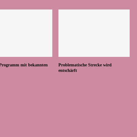
 Programm mit bekannten
Problematische Strecke wird
entschärft