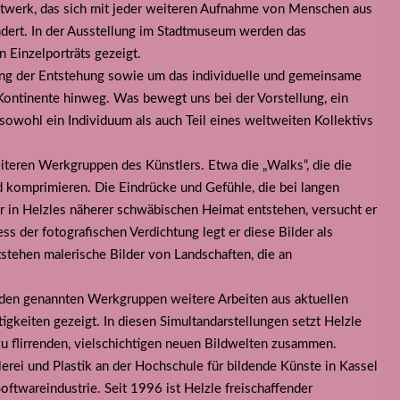
stwerk, das sich mit jeder weiteren Aufnahme von Menschen aus
dert. In der Ausstellung im Stadtmuseum werden das
 Einzelporträts gezeigt.
ang der Entstehung sowie um das individuelle und gemeinsame
ontinente hinweg. Was bewegt uns bei der Vorstellung, ein
sowohl ein Individuum als auch Teil eines weltweiten Kollektivs
teren Werkgruppen des Künstlers. Etwa die „Walks“, die die
komprimieren. Die Eindrücke und Gefühle, die bei langen
r in Helzles näherer schwäbischen Heimat entstehen, versucht er
s der fotografischen Verdichtung legt er diese Bilder als
tstehen malerische Bilder von Landschaften, die an
 den genannten Werkgruppen weitere Arbeiten aus aktuellen
igkeiten gezeigt. In diesen Simultandarstellungen setzt Helzle
u flirrenden, vielschichtigen neuen Bildwelten zusammen.
rei und Plastik an der Hochschule für bildende Künste in Kassel
oftwareindustrie. Seit 1996 ist Helzle freischaffender