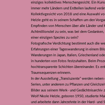
einziges kollektives Menschengesicht. Ein Kun
immer mehr Ländern und Erdteilen laufend verän
Kollektivgesicht von 2018 und eine Auswahl von
Helzle geht es in seinem Schaffen um den Vorg
Empfinden von Menschen über alle Länder und K
Achtmillionstel zu sein, was bei dem Gedanken, 
einer einzigen Spezies zu sein?
Fotografische Verdichtung bestimmt auch die wei
Erfahrungen einer Tageswanderung in einem Bild 
Wanderungen in Japan, Italien, Griechenland ode
in hunderten von Fotos festzuhalten. Beim Prozes
hochtransparente Schichten übereinander. Es en
Traumsequenzen erinnern.
In der Ausstellung „Transluzente“ werden neben
Serien, unter anderem zu Pflanzen und Gleichzeit
Bilder aus seinem Werk- und Gedächtnisarchiv z
Wolf Nkole Helzle, geboren 1950, studierte Male
und arbeitete dann Jahrzehnte in der Hard- und S