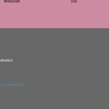
Wirtschaft
(32)
ikation
s-hohenlohe.de