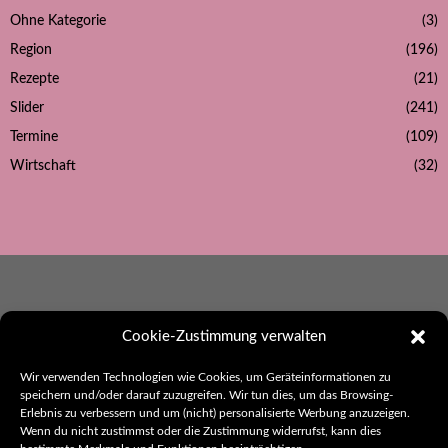
Ohne Kategorie
(3)
Region
(196)
Rezepte
(21)
Slider
(241)
Termine
(109)
Wirtschaft
(32)
Cookie-Zustimmung verwalten
Ebbes aus Hohenlohe
Wir verwenden Technologien wie Cookies, um Geräteinformationen zu
speichern und/oder darauf zuzugreifen. Wir tun dies, um das Browsing-
Herausgeber:
Erlebnis zu verbessern und um (nicht) personalisierte Werbung anzuzeigen.
thak. Werbung und Kommunikation
Wenn du nicht zustimmst oder die Zustimmung widerrufst, kann dies