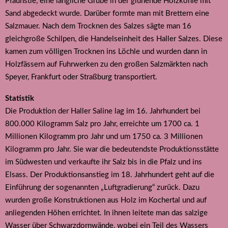
Pfaunstle, eine längliche Grube in der glühende Holzkohle mit
Sand abgedeckt wurde. Darüber formte man mit Brettern eine
Salzmauer. Nach dem Trocknen des Salzes sägte man 16
gleichgroße Schilpen, die Handelseinheit des Haller Salzes. Diese
kamen zum völligen Trocknen ins Löchle und wurden dann in
Holzfässern auf Fuhrwerken zu den großen Salzmärkten nach
Speyer, Frankfurt oder Straßburg transportiert.
Statistik
Die Produktion der Haller Saline lag im 16. Jahrhundert bei
800.000 Kilogramm Salz pro Jahr, erreichte um 1700 ca. 1
Millionen Kilogramm pro Jahr und um 1750 ca. 3 Millionen
Kilogramm pro Jahr. Sie war die bedeutendste Produktionsstätte
im Südwesten und verkaufte ihr Salz bis in die Pfalz und ins
Elsass. Der Produktionsanstieg im 18. Jahrhundert geht auf die
Einführung der sogenannten „Luftgradierung“ zurück. Dazu
wurden große Konstruktionen aus Holz im Kochertal und auf
anliegenden Höhen errichtet. In ihnen leitete man das salzige
Wasser über Schwarzdornwände, wobei ein Teil des Wassers