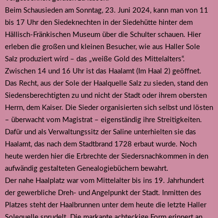
Beim Schausieden am Sonntag, 23. Juni 2024, kann man von 11
bis 17 Uhr den Siedeknechten in der Siedehütte hinter dem
Hällisch-Fränkischen Museum über die Schulter schauen. Hier
erleben die großen und kleinen Besucher, wie aus Haller Sole
Salz produziert wird – das „weiße Gold des Mittelalters“.
Zwischen 14 und 16 Uhr ist das Haalamt (Im Haal 2) geöffnet.
Das Recht, aus der Sole der Haalquelle Salz zu sieden, stand den
Siedensberechtigten zu und nicht der Stadt oder ihrem obersten
Herrn, dem Kaiser. Die Sieder organisierten sich selbst und lösten
– überwacht vom Magistrat – eigenständig ihre Streitigkeiten.
Dafür und als Verwaltungssitz der Saline unterhielten sie das
Haalamt, das nach dem Stadtbrand 1728 erbaut wurde. Noch
heute werden hier die Erbrechte der Siedersnachkommen in den
aufwändig gestalteten Genealogiebüchern bewahrt.
Der nahe Haalplatz war vom Mittelalter bis ins 19. Jahrhundert
der gewerbliche Dreh- und Angelpunkt der Stadt. Inmitten des
Platzes steht der Haalbrunnen unter dem heute die letzte Haller
Solequelle sprudelt. Die markante achteckige Form erinnert an