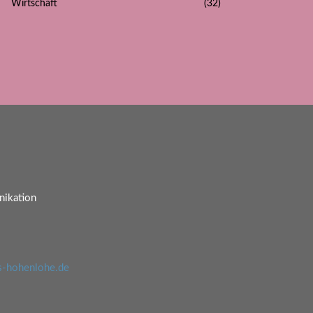
Wirtschaft
(32)
ikation
s-hohenlohe.de