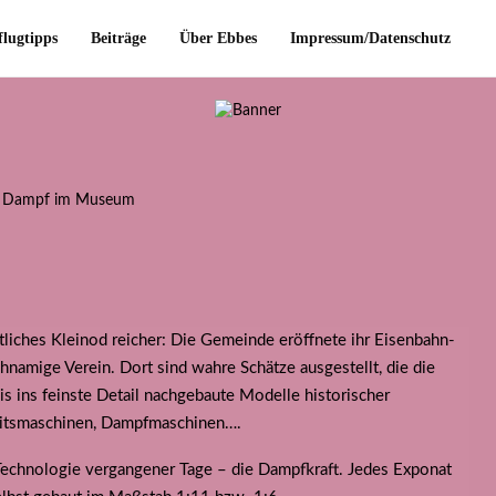
flugtipps
Beiträge
Über Ebbes
Impressum/Datenschutz
tliches Kleinod reicher: Die Gemeinde eröffnete ihr Eisenbahn-
namige Verein. Dort sind wahre Schätze ausgestellt, die die
s ins feinste Detail nachgebaute Modelle historischer
itsmaschinen, Dampfmaschinen….
 Technologie vergangener Tage – die Dampfkraft. Jedes Exponat