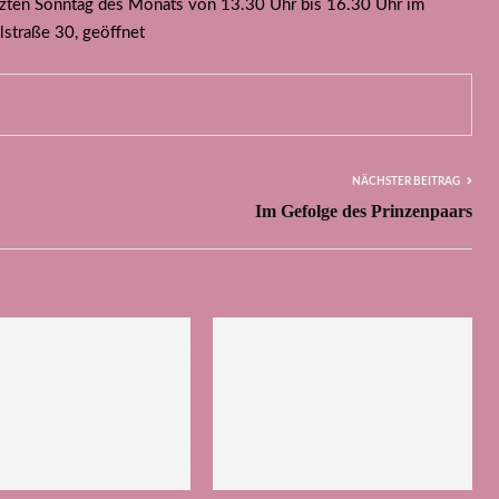
zten Sonntag des Monats von 13.30 Uhr bis 16.30 Uhr im
lstraße 30, geöffnet
NÄCHSTER BEITRAG
Im Gefolge des Prinzenpaars