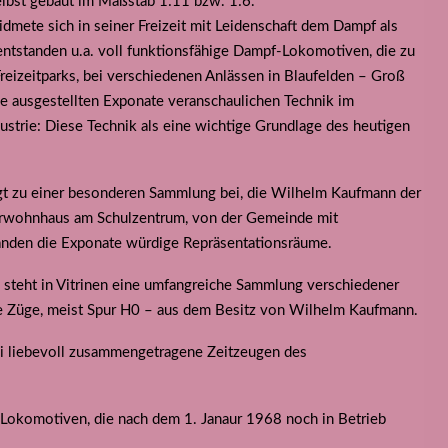
selbst gebaut im Maßstab 1:11 bzw. 1:6.
mete sich in seiner Freizeit mit Leidenschaft dem Dampf als
t entstanden u.a. voll funktionsfähige Dampf-Lokomotiven, die zu
Freizeitparks, bei verschiedenen Anlässen in Blaufelden – Groß
Die ausgestellten Exponate veranschaulichen Technik im
dustrie: Diese Technik als eine wichtige Grundlage des heutigen
ägt zu einer besonderen Sammlung bei, die Wilhelm Kaufmann der
rwohnhaus am Schulzentrum, von der Gemeinde mit
anden die Exponate würdige Repräsentationsräume.
 steht in Vitrinen eine umfangreiche Sammlung verschiedener
e Züge, meist Spur H0 – aus dem Besitz von Wilhelm Kaufmann.
i liebevoll zusammengetragene Zeitzeugen des
-Lokomotiven, die nach dem 1. Janaur 1968 noch in Betrieb