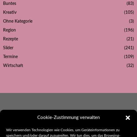
Buntes
(83)
Kreativ
(105)
Ohne Kategorie
(3)
Region
(196)
Rezepte
(21)
Slider
(241)
Termine
(109)
Wirtschaft
(32)
Cookie-Zustimmung verwalten
Wir verwenden Technologien wie Cookies, um Geräteinformationen zu
Ebbes aus Hohenlohe
speichern und/oder darauf zuzugreifen. Wir tun dies, um das Browsing-