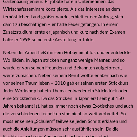
Gartenbauingenieur: Er jobbte für ein Unternehmen, das
Wirtschaftsseminare konzipierte. Als das Interesse an dem
fernöstlichen Land größer wurde, erhielt er den Auftrag, sich
damit zu beschäftigen – er hatte Feuer gefangen. In einem
Zusatzstudium lernte er japanisch und kurz nach dem Examen
hatte er 1998 seine erste Anstellung in Tokio.
Neben der Arbeit ließ ihn sein Hobby nicht los und er entdeckte
Wollläden. In Japan stricken nur ganz wenige Männer, und so
wurde er von seinen Freunden und Bekannten aufgefordert,
weiterzumachen. Neben seinem Beruf wollte er aber nach wie
vor seinen Traum leben – 2010 gab er seinen ersten Strickkurs.
Jeder Workshop hat ein Thema, entweder ein Strickstück oder
eine Stricktechnik. Da das Stricken in Japan erst seit gut 150
Jahren bekannt ist, hat es immer noch etwas Exotisches und auch
die verschiedenen Techniken sind nicht so weit verbreitet. So
muss er seinen „Schülern“ teilweise jeden Schritt erklären und
auch die Anleitungen müssen sehr ausführlich sein. Da die
Nachfrage nach den Kursen und auch nach den selbst