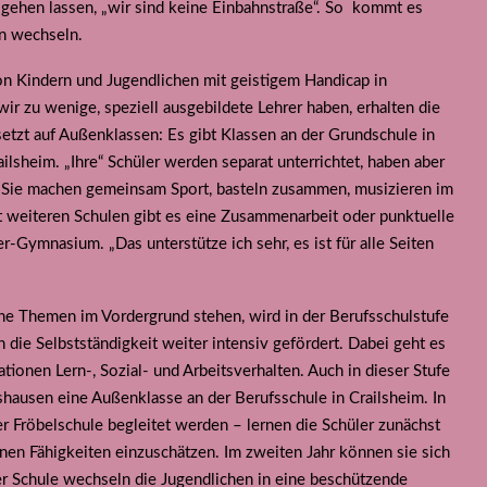
ehen lassen, „wir sind keine Einbahnstraße“. So
kommt es
en wechseln.
on Kindern und Jugendlichen mit geistigem Handicap in
wir zu wenige, speziell ausgebildete Lehrer haben, erhalten die
e setzt auf Außenklassen: Es gibt Klassen an der Grundschule in
ailsheim. „Ihre“ Schüler werden separat unterrichtet, haben aber
 Sie machen gemeinsam Sport, basteln zusammen, musizieren im
 weiteren Schulen gibt es eine Zusammenarbeit oder punktuelle
-Gymnasium. „Das unterstütze ich sehr, es ist für alle Seiten
ne Themen im Vordergrund stehen, wird in der Berufsschulstufe
die Selbstständigkeit weiter intensiv gefördert. Dabei geht es
ationen Lern-, Sozial- und Arbeitsverhalten. Auch in dieser Stufe
shausen eine Außenklasse an der Berufsschule in Crailsheim. In
r Fröbelschule begleitet werden – lernen die Schüler zunächst
nen Fähigkeiten einzuschätzen. Im zweiten Jahr können sie sich
er Schule wechseln die Jugendlichen in eine beschützende