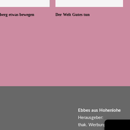
berg etwas bewegen
Der Welt Gutes tun
Ebbes aus Hohenlohe
Herausgeber:
thak. Werbung und Kommun