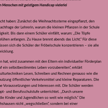
en Menschen mit geistigem Handicap vielerlei
acht haben: Zunächst die Weihnachtssterne eingepflanzt, den
achfrage der Lehrerin, warum die kleinen Pflanzen in der Schule
gkeit. Bis dann einem Schüler einfällt, warum: „Die Töpfe
lühen anfangen. Zu Hause brennt abends das Licht.“ Für diese
ssen sich die Schüler der Fröbelschule konzentrieren – sie alle
wicklung.
n hat, wird zusammen mit den Eltern ein individueller Förderplan
uf ein selbstbestimmtes Leben vorzubereiten“, erklärt
 Kulturtechniken Lesen, Schreiben und Rechnen genauso wie die
utzung öffentlicher Verkehrsmittel und kleine Reparaturen. Die
che Voraussetzungen und Interessen mit. Die Schüler werden
upt- und Berufsschulstufe unterrichtet. „Durch unsere
die Kinder und Jugendlichen so weit wie möglich.“ Die
richshausen nicht „wegschließen“, sondern bei einer