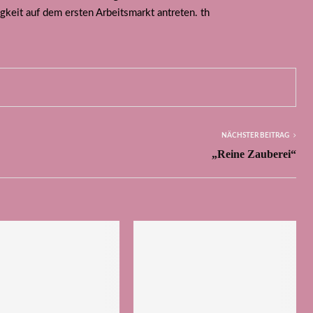
keit auf dem ersten Arbeitsmarkt antreten. th
NÄCHSTER BEITRAG
„Reine Zauberei“