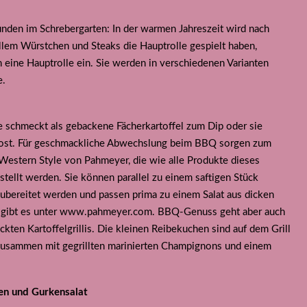
eunden im Schrebergarten: In der warmen Jahreszeit wird nach
allem Würstchen und Steaks die Hauptrolle gespielt haben,
eine Hauptrolle ein. Sie werden in verschiedenen Varianten
e.
Sie schmeckt als gebackene Fächerkartoffel zum Dip oder sie
Rost. Für geschmackliche Abwechslung beim BBQ sorgen zum
n Western Style von Pahmeyer, die wie alle Produkte dieses
stellt werden. Sie können parallel zu einem saftigen Stück
l zubereitet werden und passen prima zu einem Salat aus dicken
n gibt es unter www.pahmeyer.com. BBQ-Genuss geht aber auch
kten Kartoffelgrillis. Die kleinen Reibekuchen sind auf dem Grill
usammen mit gegrillten marinierten Champignons und einem
ßen und Gurkensalat