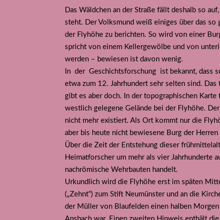
Das Wäldchen an der Straße fällt deshalb so auf,
steht. Der Volksmund weiß einiges über das so 
der Flyhöhe zu berichten. So wird von einer B
spricht von einem Kellergewölbe und von unter
werden – bewiesen ist davon wenig.
In der Geschichtsforschung ist bekannt, dass s
etwa zum 12. Jahrhundert sehr selten sind. Das t
gibt es aber doch. In der topographischen Karte 
westlich gelegene Gelände bei der Flyhöhe. Der
nicht mehr existiert. Als Ort kommt nur die Flyh
aber bis heute nicht bewiesene Burg der Herren
Über die Zeit der Entstehung dieser frühmittela
Heimatforscher um mehr als vier Jahrhunderte aus
nachrömische Wehrbauten handelt.
Urkundlich wird die Flyhöhe erst im späten Mitt
(„Zehnt“) zum Stift Neumünster und an die Kirch
der Müller von Blaufelden einen halben Morgen 
Ansbach war. Einen zweiten Hinweis enthält die