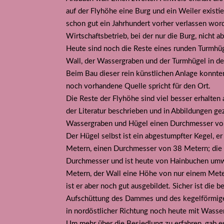
auf der Flyhöhe eine Burg und ein Weiler exist
schon gut ein Jahrhundert vorher verlassen wo
Wirtschaftsbetrieb, bei der nur die Burg, nicht 
Heute sind noch die Reste eines runden Turmhüg
Wall, der Wassergraben und der Turmhügel in de
Beim Bau dieser rein künstlichen Anlage konnten
noch vorhandene Quelle spricht für den Ort.
Die Reste der Flyhöhe sind viel besser erhalten 
der Literatur beschrieben und in Abbildungen g
Wassergraben und Hügel einen Durchmesser von 
Der Hügel selbst ist ein abgestumpfter Kegel, 
Metern, einen Durchmesser von 38 Metern; die H
Durchmesser und ist heute von Hainbuchen umwa
Metern, der Wall eine Höhe von nur einem Meter
ist er aber noch gut ausgebildet. Sicher ist di
Aufschüttung des Dammes und des kegelförmige
in nordöstlicher Richtung noch heute mit Wasser
Um mehr über die Besiedlung zu erfahren, gab 