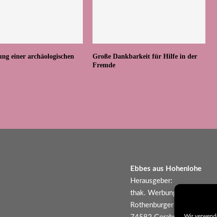
ung einer archäologischen
Große Dankbarkeit für Hilfe in der
Fremde
Ebbes aus Hohenlohe
Herausgeber:
thak. Werbung und Kommun
Rothenburger Str. 26
Wir verwend