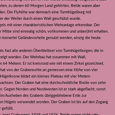
ierten, zu denen 60 Morgen Land gehörten. Beide waren aber
rden. Die Flyhöhe war demnach eine Turmhügelburg mit
aber der Weiler durch einen Wall geschützt wurde.
els mit einer charakteristischen Wehranlage erkennbar. Der
r Mitte sind einmalig schön, vollkommen und unberührt erhalten.
 keinerlei Geländevorteile genutzt werden, einzig die heute
als fast alle anderen Überbleibsel von Turmhügelburgen, die in
ezeigt werden. Der Wehrbau hat zusammen mit Wall,
64 Metern. Er ist kreisrund wie mit einem Zirkel gezeichnet.
er hat von der Grabensohle an gemessen eine Höhe von vier
ügelkrone bildet ein kleines Plateau mit vier Metern
chsen. Der Graben hat eine durchschnittliche Breite von zehn
. Gegen Norden und Nordwesten ist er stark abgeflacht, sonst
e beim Ausheben des Grabens übriggebliebene Erde zur
n Hügels verwendet worden. Der Graben ist bis auf den Zugang
 gefüllt.
es zwei Grabungen: 1949 und 1976. Beide waren nicht sehr