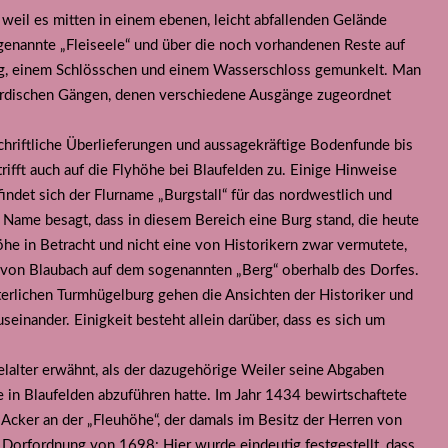
 weil es mitten in einem ebenen, leicht abfallenden Gelände
genannte „Fleiseele“ und über die noch vorhandenen Reste auf
urg, einem Schlösschen und einem Wasserschloss gemunkelt. Man
irdischen Gängen, denen verschiedene Ausgänge zugeordnet
chriftliche Überlieferungen und aussagekräftige Bodenfunde bis
rifft auch auf die Flyhöhe bei Blaufelden zu. Einige Hinweise
findet sich der Flurname „Burgstall“ für das nordwestlich und
 Name besagt, dass in diesem Bereich eine Burg stand, die heute
öhe in Betracht und nicht eine von Historikern zwar vermutete,
 von Blaubach auf dem sogenannten „Berg“ oberhalb des Dorfes.
lterlichen Turmhügelburg gehen die Ansichten der Historiker und
einander. Einigkeit besteht allein darüber, dass es sich um
elalter erwähnt, als der dazugehörige Weiler seine Abgaben
e in Blaufelden abzuführen hatte. Im Jahr 1434 bewirtschaftete
Acker an der „Fleuhöhe“, der damals im Besitz der Herren von
 Dorfordnung von 1698: Hier wurde eindeutig festgestellt, dass